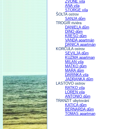
ZVONE vila
ANA vila
STORGE vila
ŠOLTA ostrov
SANJA dům
TROGIR riviéra
DANIELA dům
DINO dům
KREŠO dům
VANDA apartmán
DANICA apartmán
KORČULA ostrov
SEVILJA dům
KUZMA apartman
MILAN vila
MATKO dům
MARA dům
DARINKA vila
JADRANKA dům
LASTOVO ostrov
RATKO vila
LOREN vila
ANTONIO dům
TRANZIT ubytování
KATICA dům
BERNARDA dům
TOMAS apartman