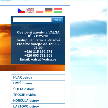
Cestovní agentura VALSA
IČ: 71125701
zastupuje: Jarmila Valsová
Prosíme volejte od 15:00 -
21:00
+420 315 692 271
+420 603 761 658
Email: valsa@valsa.cz
HVAR ostrov
OMIŠ riviéra
ŠOLTA ostrov
TROGIR riviéra
KORČULA ostrov
LASTOVO ostrov