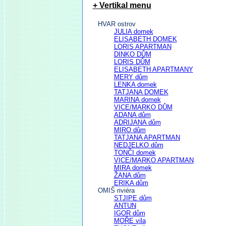
+ Vertikal menu
HVAR ostrov
JULIA domek
ELISABETH DOMEK
LORIS APARTMAN
DINKO DŮM
LORIS DŮM
ELISABETH APARTMANY
MERY dům
LENKA domek
TATJANA DOMEK
MARINA domek
VICE/MARKO DŮM
ADANA dům
ADRIJANA dům
MIRO dům
TATJANA APARTMAN
NEDJELKO dům
TONČI domek
VICE/MARKO APARTMAN
MIRA domek
ŽANA dům
ERIKA dům
OMIŠ riviéra
STJIPE dům
ANTUN
IGOR dům
MOŘE vila