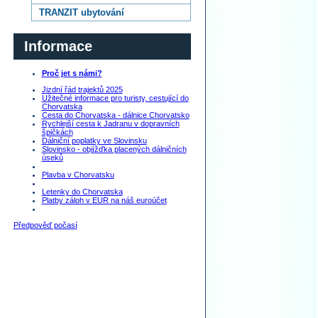
TRANZIT ubytování
Informace
Proč jet s námi?
Jizdní řád trajektů 2025
Užitečné informace pro turisty, cestující do
Chorvatska
Cesta do Chorvatska - dálnice Chorvatsko
Rychlejší cesta k Jadranu v dopravních
špičkách
Dálniční poplatky ve Slovinsku
Slovinsko - objížďka placených dálničních
úseků
Plavba v Chorvatsku
Letenky do Chorvatska
Platby záloh v EUR na náš euroúčet
Předpověď počasí