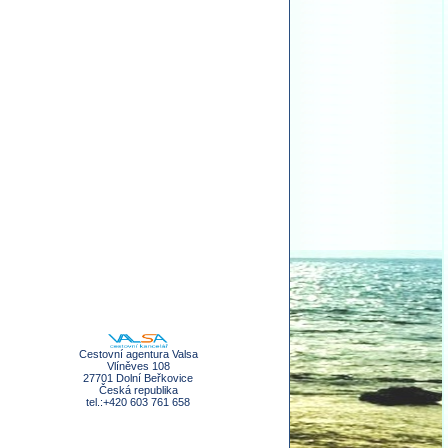
Cestovní agentura Valsa
Vlíněves 108
27701 Dolní Beřkovice
Česká republika
tel.:+420 603 761 658