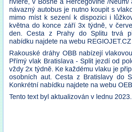
riviéře, v Bosně a Hercegovině /Neum/
návazný autobus je nutno koupit s vlak
mimo míst k sezení k dispozici i lůžko
května do konce září 3x týdně, v červe
den. Cesta z Prahy do Splitu trvá př
nabídku najdete na webu REGIOJET.CZ 
Rakouské dráhy OBB nabízejí vlakovou 
Přímý vlak Bratislava - Split jezdí od po
vždy 2x týdně. Ke každému vlaku je při
osobních aut. Cesta z Bratislavy do Sp
Konkrétní nabídku najdete na webu OEB
Tento text byl aktualizován v lednu 2023.